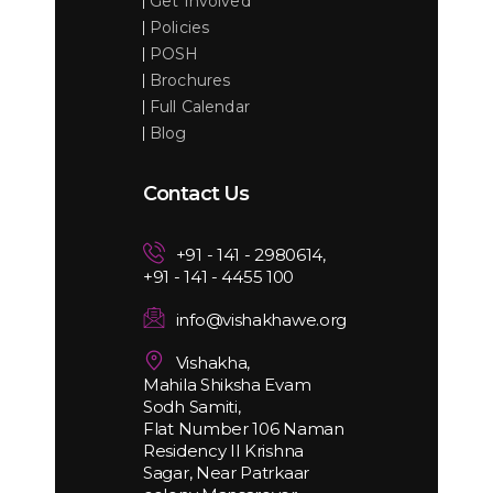
Get Involved
Policies
POSH
Brochures
Full Calendar
Blog
Contact Us
+91 - 141 - 2980614,
+91 - 141 - 4455 100
info@vishakhawe.org
Vishakha,
Mahila Shiksha Evam
Sodh Samiti,
Flat Number 106 Naman
Residency II Krishna
Sagar, Near Patrkaar